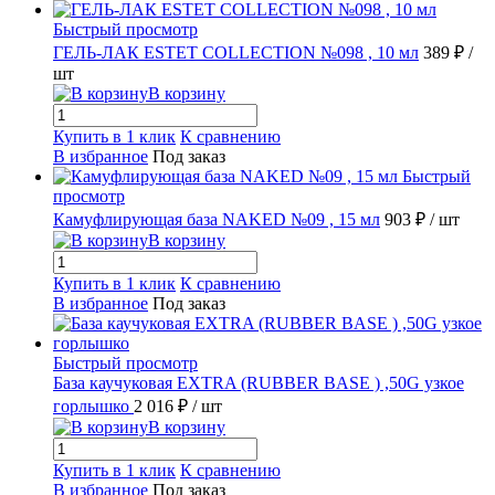
Быстрый просмотр
ГЕЛЬ-ЛАК ESTET COLLECTION №098 , 10 мл
389 ₽
/
шт
В корзину
Купить в 1 клик
К сравнению
В избранное
Под заказ
Быстрый
просмотр
Камуфлирующая база NAKED №09 , 15 мл
903 ₽
/ шт
В корзину
Купить в 1 клик
К сравнению
В избранное
Под заказ
Быстрый просмотр
База каучуковая EXTRA (RUBBER BASE ) ,50G узкое
горлышко
2 016 ₽
/ шт
В корзину
Купить в 1 клик
К сравнению
В избранное
Под заказ