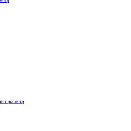
мотр
ый просмотр
т