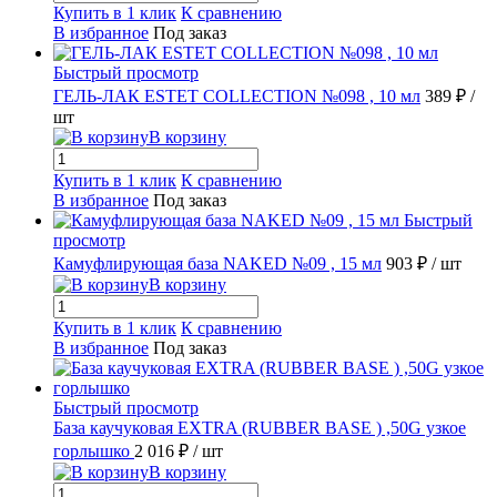
Купить в 1 клик
К сравнению
В избранное
Под заказ
Быстрый просмотр
ГЕЛЬ-ЛАК ESTET COLLECTION №098 , 10 мл
389 ₽
/
шт
В корзину
Купить в 1 клик
К сравнению
В избранное
Под заказ
Быстрый
просмотр
Камуфлирующая база NAKED №09 , 15 мл
903 ₽
/ шт
В корзину
Купить в 1 клик
К сравнению
В избранное
Под заказ
Быстрый просмотр
База каучуковая EXTRA (RUBBER BASE ) ,50G узкое
горлышко
2 016 ₽
/ шт
В корзину